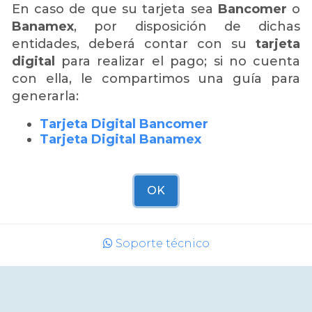
En caso de que su tarjeta sea
Bancomer
o
Banamex
, por disposición de dichas
de nacionalidad Mexicana.
Hospital o Institución
*
entidades, deberá contar con su
tarjeta
digital
para realizar el pago; si no cuenta
con ella, le compartimos una guía para
generarla:
Información de Residencia
Tarjeta Digital Bancomer
Estado
*
Ciudad
*
Tarjeta Digital Banamex
Seleccionar
OK
Categoría de Asistencia
egoría
*
Soporte técnico
cio
Inscripción Al Congreso + Membresía 2024
bajo libre
Estudiante
Otros
trabajo aceptado